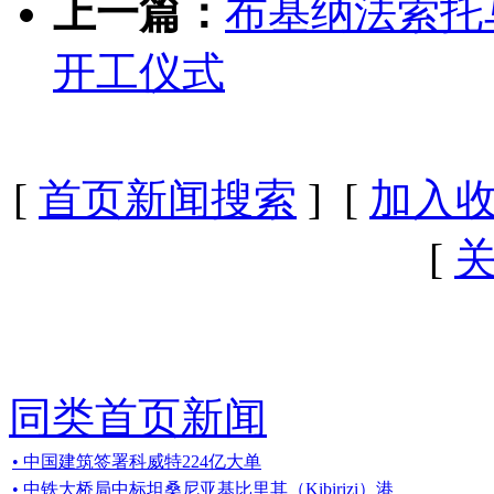
上一篇：
布基纳法索托
开工仪式
[
首页新闻搜索
] [
加入
[
同类首页新闻
• 中国建筑签署科威特224亿大单
• 中铁大桥局中标坦桑尼亚基比里其（Kibirizi）港