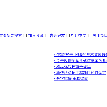
首页新闻搜索
] [
加入收藏
] [
告诉好友
] [
打印本文
] [
关闭窗
• 仅写“经专业判断”算不算履
• 关于政府采购法修订草案的几
• 样品远程评审合规吗
• 非依法必招工程项目如何认定
• 数字赋能 全程留痕