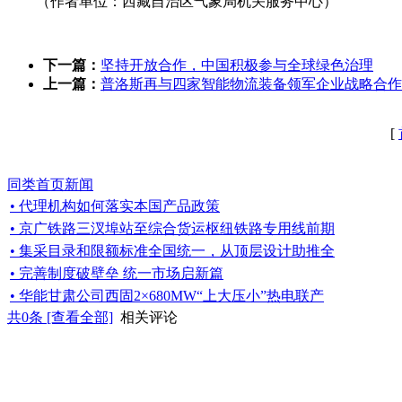
（作者单位：西藏自治区气象局机关服务中心）
下一篇：
坚持开放合作，中国积极参与全球绿色治理
上一篇：
普洛斯再与四家智能物流装备领军企业战略合作
[
同类首页新闻
• 代理机构如何落实本国产品政策
• 京广铁路三汊埠站至综合货运枢纽铁路专用线前期
• 集采目录和限额标准全国统一，从顶层设计助推全
• 完善制度破壁垒 统一市场启新篇
• 华能甘肃公司西固2×680MW“上大压小”热电联产
共
0
条 [查看全部]
相关评论