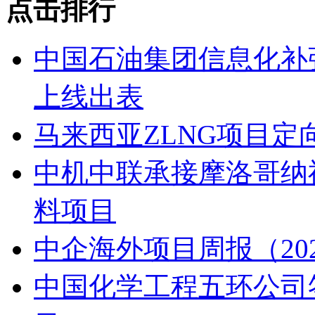
点击排行
中国石油集团信息化补
上线出表
马来西亚ZLNG项目定
中机中联承接摩洛哥纳
料项目
中企海外项目周报（2026.7.
中国化学工程五环公司