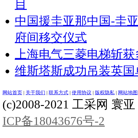
目
中国援圭亚那中国-圭
府间移交仪式
上海电气三菱电梯斩获
维斯塔斯成功吊装英国
网站首页
|
关于我们
|
联系方式
|
使用协议
|
版权隐私
|
网站地图
(c)2008-2021 工采网 寰亚 版
ICP备18043676号-2