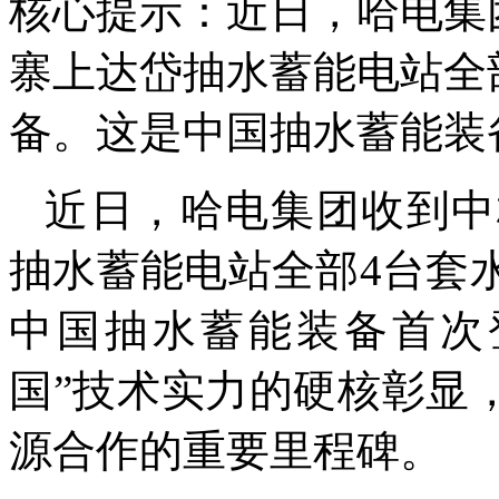
核心提示：近日，哈电集
寨上达岱抽水蓄能电站全
备。这是中国抽水蓄能装
近日，哈电集团收到中
抽水蓄能电站全部4台套
中国抽水蓄能装备首次
国”技术实力的硬核彰显
源合作的重要里程碑。