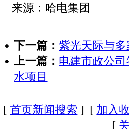
来源：哈电集团
下一篇：
紫光天际与多
上一篇：
电建市政公司
水项目
[
首页新闻搜索
] [
加入
[