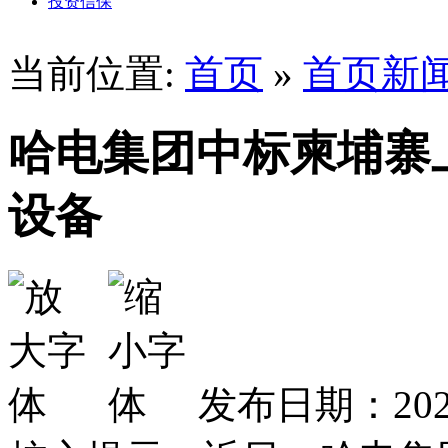
投资信保
当前位置:
首页
»
首页新
哈电集团中标柬埔寨
设备
发布日期：2025