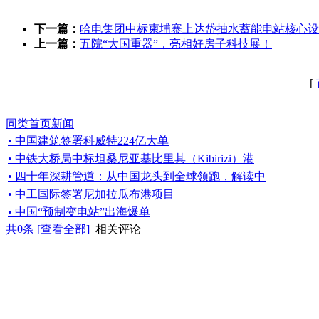
下一篇：
哈电集团中标柬埔寨上达岱抽水蓄能电站核心设
上一篇：
五院“大国重器”，亮相好房子科技展！
[
同类首页新闻
• 中国建筑签署科威特224亿大单
• 中铁大桥局中标坦桑尼亚基比里其（Kibirizi）港
• 四十年深耕管道：从中国龙头到全球领跑，解读中
• 中工国际签署尼加拉瓜布港项目
• 中国“预制变电站”出海爆单
共
0
条 [查看全部]
相关评论