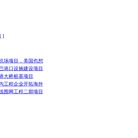
口
]
大机场项目，美国也想
纳巴港口设施建设项目
北港大桥桩基项目
省内工程企业开拓海外
管线围网工程二期项目