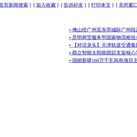
首页新闻搜索
] [
加入收藏
] [
告诉好友
] [
打印本文
] [
关闭窗
• 佛山经广州至东莞城际广州
• 昆明商贸服务型国家物流枢
• 【对话龙头】天津轨道交通
• 酉立智能太阳能跟踪支架核
• 国能新疆160万千瓦风电项