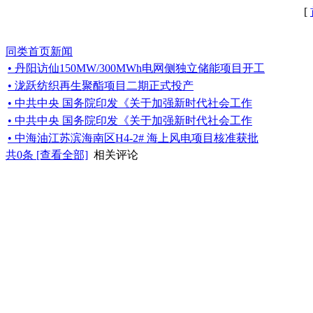
[
同类首页新闻
• 丹阳访仙150MW/300MWh电网侧独立储能项目开工
• 泷跃纺织再生聚酯项目二期正式投产
• 中共中央 国务院印发《关于加强新时代社会工作
• 中共中央 国务院印发《关于加强新时代社会工作
• 中海油江苏滨海南区H4-2# 海上风电项目核准获批
共
0
条 [查看全部]
相关评论