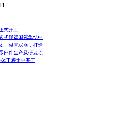
口
]
段正式开工
纽多式联运国际集结中
集团：绿智双驱，打造
心零部件生产及研发项
目主体工程集中开工