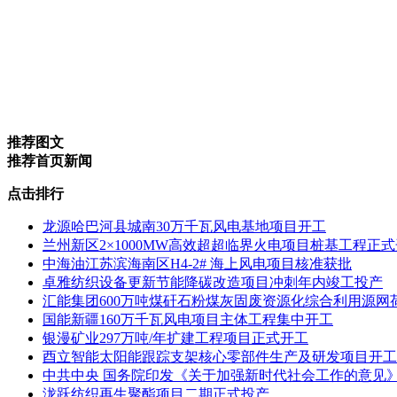
推荐图文
推荐首页新闻
点击排行
龙源哈巴河县城南30万千瓦风电基地项目开工
兰州新区2×1000MW高效超超临界火电项目桩基工程正
中海油江苏滨海南区H4-2# 海上风电项目核准获批
卓雅纺织设备更新节能降碳改造项目冲刺年内竣工投产
汇能集团600万吨煤矸石粉煤灰固废资源化综合利用源网
国能新疆160万千瓦风电项目主体工程集中开工
银漫矿业297万吨/年扩建工程项目正式开工
酉立智能太阳能跟踪支架核心零部件生产及研发项目开工
中共中央 国务院印发《关于加强新时代社会工作的意见
泷跃纺织再生聚酯项目二期正式投产