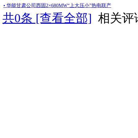
• 华能甘肃公司西固2×680MW“上大压小”热电联产
共
0
条 [查看全部]
相关评