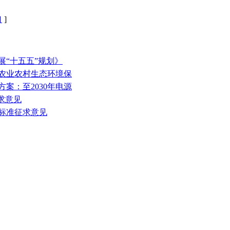
口
]
展“十五五”规划》
和农业农村生态环境保
方案：至2030年电源
征求意见
放标准征求意见