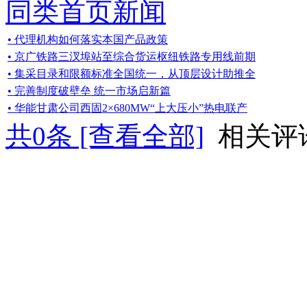
同类首页新闻
• 代理机构如何落实本国产品政策
• 京广铁路三汊埠站至综合货运枢纽铁路专用线前期
• 集采目录和限额标准全国统一，从顶层设计助推全
• 完善制度破壁垒 统一市场启新篇
• 华能甘肃公司西固2×680MW“上大压小”热电联产
共
0
条 [查看全部]
相关评