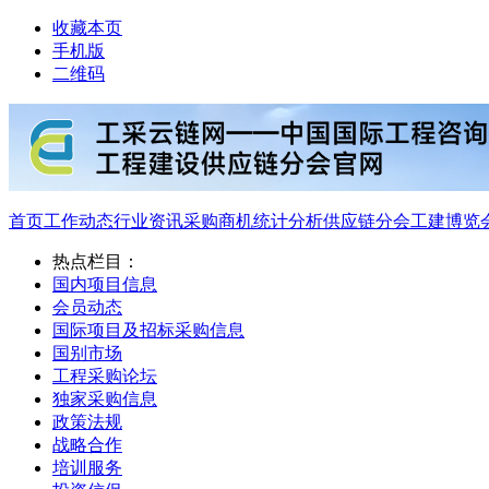
收藏本页
手机版
二维码
首页
工作动态
行业资讯
采购商机
统计分析
供应链分会
工建博览
热点栏目：
国内项目信息
会员动态
国际项目及招标采购信息
国别市场
工程采购论坛
独家采购信息
政策法规
战略合作
培训服务