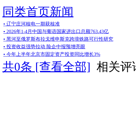
同类首页新闻
• 辽宁庄河核电一期获核准
• 2026年1-4月中国与葡语国家进出口总额763.43亿
• 黑河至俄罗斯布拉戈维申斯克跨境铁路可行性研究
• 投资收益强势拉动 险企中报预增亮眼
• 今年上半年北京市固定资产投资同比增长3%
共
0
条 [查看全部]
相关评