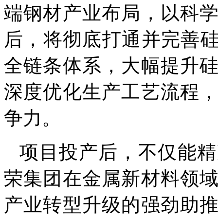
端钢材产业布局，以科
后，将彻底打通并完善硅
全链条体系，大幅提升
深度优化生产工艺流程
争力。
项目投产后，不仅能精
荣集团在金属新材料领
产业转型升级的强劲助