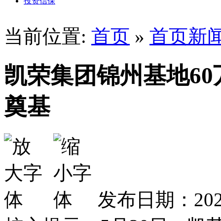
投资信保
当前位置:
首页
»
首页新
凯荣集团锦州基地6
奠基
发布日期：2026