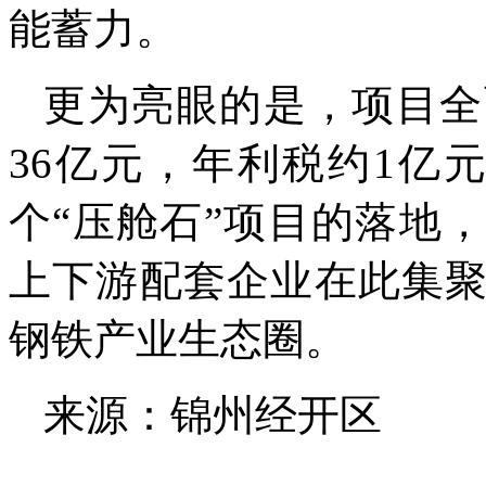
能蓄力。
更为亮眼的是，项目全
36亿元，年利税约1亿
个“压舱石”项目的落地
上下游配套企业在此集
钢铁产业生态圈。
来源：锦州经开区