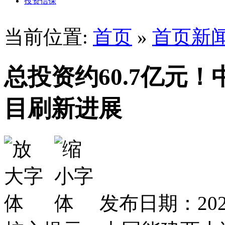
投资信保
当前位置:
首页
»
首页新
总投资约60.7亿元
目刷新进展
发布日期：2026