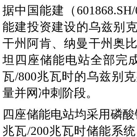
据中国能建（601868.SH
能建投资建设的乌兹别
干州阿肯、纳曼干州奥
坦四座储能电站全部完成
瓦/800兆瓦时的乌兹
量并网冲刺阶段。
四座储能电站均采用磷酸
兆瓦/200兆瓦时储能系