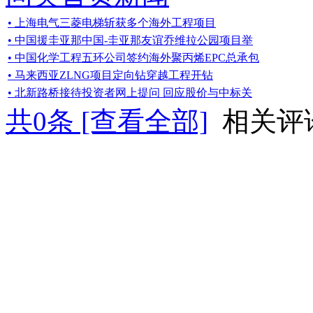
• 上海电气三菱电梯斩获多个海外工程项目
• 中国援圭亚那中国-圭亚那友谊乔维拉公园项目举
• 中国化学工程五环公司签约海外聚丙烯EPC总承包
• 马来西亚ZLNG项目定向钻穿越工程开钻
• 北新路桥接待投资者网上提问 回应股价与中标关
共
0
条 [查看全部]
相关评