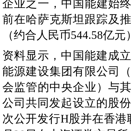
企业之一，中国能建始
前在哈萨克斯坦跟踪及推
（约合人民币544.58亿元
资料显示，中国能建成立于
能源建设集团有限公司
会监管的中央企业）与
公司共同发起设立的股份有
次公开发行H股并在香港联