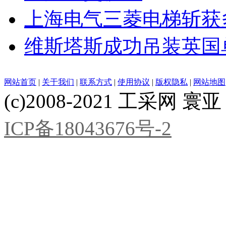
上海电气三菱电梯斩获
维斯塔斯成功吊装英国
网站首页
|
关于我们
|
联系方式
|
使用协议
|
版权隐私
|
网站地图
(c)2008-2021 工采网 寰亚 版
ICP备18043676号-2