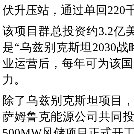
伏升压站，通过单回220
该项目群总投资约3.2亿
是“乌兹别克斯坦2030
业运营后，每年可为该国
力。
除了乌兹别克斯坦项目
萨姆鲁克能源公司共同
500MW风储项目正式开