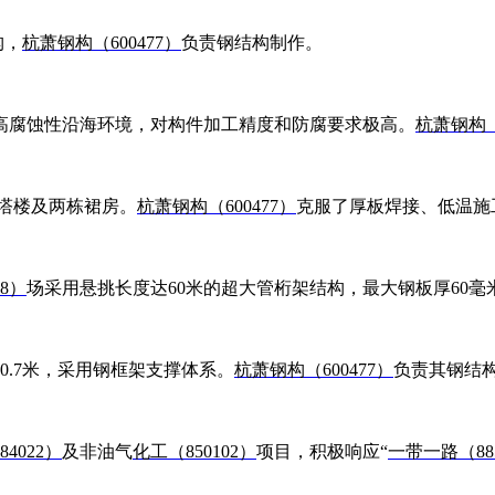
构，
杭萧钢构（600477）
负责钢结构制作。
高腐蚀性沿海环境，对构件加工精度和防腐要求极高。
杭萧钢构（6
的塔楼及两栋裙房。
杭萧钢构（600477）
克服了厚板焊接、低温施
58）
场采用悬挑长度达60米的超大管桁架结构，最大钢板厚60
0.7米，采用钢框架支撑体系。
杭萧钢构（600477）
负责其钢结
4022）
及非油气
化工（850102）
项目，积极响应“
一带一路（885