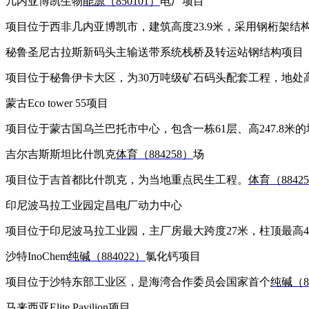
几内亚博凯生物
能源（850101）
电厂项目
项目位于西非几内亚博凯市，建筑高度23.9米，采用钢桁架结
秘鲁圣尼古拉斯新码头主输送带系统栈桥及转运站钢结构项目
项目位于秘鲁伊卡大区，为30万吨级矿石码头配套工程，地处
蒙古Eco tower 55项目
项目位于蒙古国乌兰巴托市中心，包含一栋61层、高247.8米
吉尔吉斯斯坦比什凯克
体育（884258）
场
项目位于吉首都比什凯克，为当地重点民生工程。
体育（8842
印尼波马拉工业园定昌电厂动力中心
项目位于印尼波马拉工业园，主厂房最大跨度27米，柱顶最高4
沙特InoChem
纯碱（884022）
氯化钙项目
项目位于沙特东部工业区，是海湾合作委员会国家首个
纯碱（88
马来西亚Elite Pavilion项目