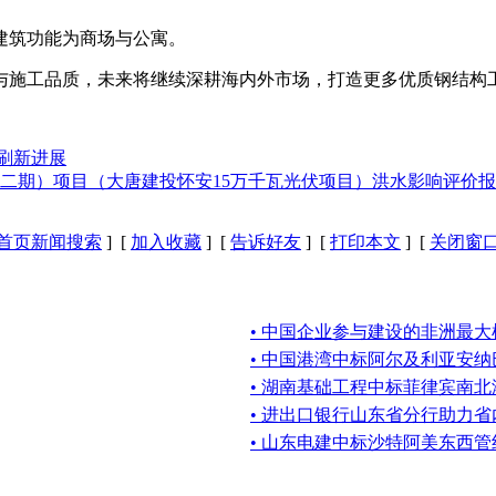
，建筑功能为商场与公寓。
与施工品质，未来将继续深耕海内外市场，打造更多优质钢结构
目刷新进展
二期）项目（大唐建投怀安15万千瓦光伏项目）洪水影响评价
首页新闻搜索
] [
加入收藏
] [
告诉好友
] [
打印本文
] [
关闭窗
• 中国企业参与建设的非洲最
• 中国港湾中标阿尔及利亚安
• 湖南基础工程中标菲律宾南
• 进出口银行山东省分行助力
• 山东电建中标沙特阿美东西