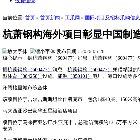
投资信保
当前位置:
首页
»
首页新闻
»
工采网
»
国际项目及招标采购信息
杭萧钢构海外项目彰显中国制造
发布日期：2026-05-26
核心提示：据杭萧钢构（600477）消息，杭萧钢构（60047
据
杭萧钢构（600477）
消息，
杭萧钢构（600477）
凭借精湛的
型
体育（884258）
设施、
能源（850101）
电厂、港口设施等多
汗腾格里城市综合体
该项目位于吉尔吉斯斯坦比什凯克市，包含1栋40层、150米高
马来西亚沙巴豪华五星级酒店项目
项目位于马来西亚沙巴州亚庇市，总建筑面积约13.5万平方
安装。