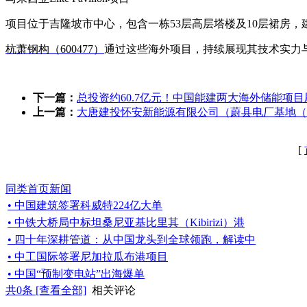
项目位于吉隆坡市中心，包含一栋53层高层塔楼及10层裙房
杭萧钢构（600477）
通过这些海外项目，持续展现其技术实力
下一篇：
总投资约60.7亿元！中国能建两大海外储能项
上一篇：
大唐建投怀安新能源有限公司（蔚县电厂基地（
[
同类首页新闻
• 中国建筑签署科威特224亿大单
• 中铁大桥局中标坦桑尼亚基比里其（Kibirizi）港
• 四十年深耕管道：从中国龙头到全球领跑，解读中
• 中工国际签署尼加拉瓜布港项目
• 中国“预制变电站”出海爆单
共
0
条 [查看全部]
相关评论