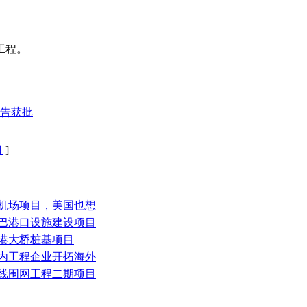
工程。
报告获批
口
]
大机场项目，美国也想
纳巴港口设施建设项目
北港大桥桩基项目
省内工程企业开拓海外
管线围网工程二期项目