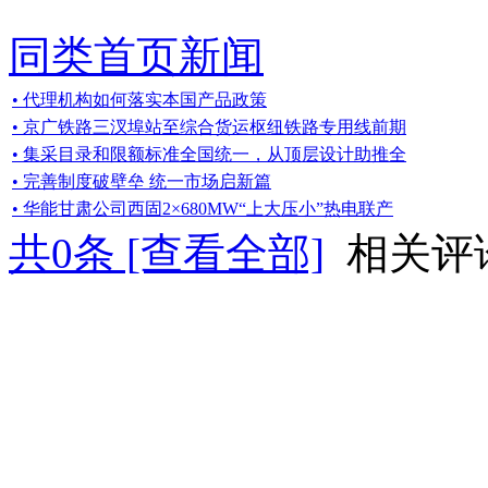
同类首页新闻
• 代理机构如何落实本国产品政策
• 京广铁路三汊埠站至综合货运枢纽铁路专用线前期
• 集采目录和限额标准全国统一，从顶层设计助推全
• 完善制度破壁垒 统一市场启新篇
• 华能甘肃公司西固2×680MW“上大压小”热电联产
共
0
条 [查看全部]
相关评