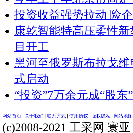
投资收益强势拉动 险
康乾智能特高压柔性新
目开工
黑河至俄罗斯布拉戈维
式启动
“投资”7万余元成“股东
网站首页
|
关于我们
|
联系方式
|
使用协议
|
版权隐私
|
网站地图
(c)2008-2021 工采网 寰亚 版