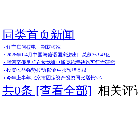
同类首页新闻
• 辽宁庄河核电一期获核准
• 2026年1-4月中国与葡语国家进出口总额763.43亿
• 黑河至俄罗斯布拉戈维申斯克跨境铁路可行性研究
• 投资收益强势拉动 险企中报预增亮眼
• 今年上半年北京市固定资产投资同比增长3%
共
0
条 [查看全部]
相关评