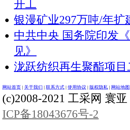
开工
银漫矿业297万吨/年
中共中央 国务院印发
见》
泷跃纺织再生聚酯项目
网站首页
|
关于我们
|
联系方式
|
使用协议
|
版权隐私
|
网站地图
(c)2008-2021 工采网 寰亚 版
ICP备18043676号-2