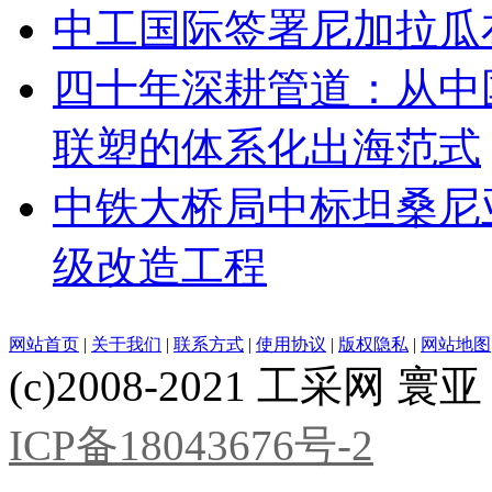
中工国际签署尼加拉瓜
四十年深耕管道：从中
联塑的体系化出海范式
中铁大桥局中标坦桑尼亚基
级改造工程
网站首页
|
关于我们
|
联系方式
|
使用协议
|
版权隐私
|
网站地图
(c)2008-2021 工采网 寰亚 版
ICP备18043676号-2