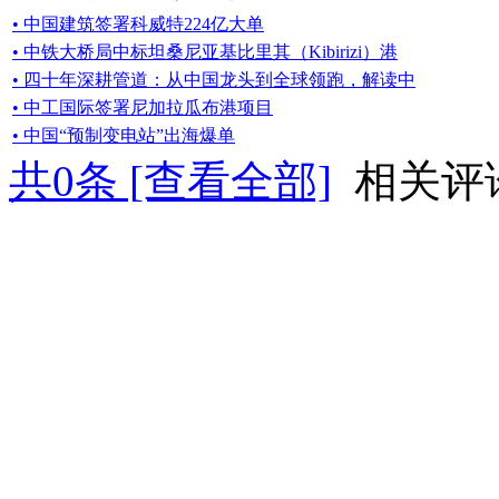
• 中国建筑签署科威特224亿大单
• 中铁大桥局中标坦桑尼亚基比里其（Kibirizi）港
• 四十年深耕管道：从中国龙头到全球领跑，解读中
• 中工国际签署尼加拉瓜布港项目
• 中国“预制变电站”出海爆单
共
0
条 [查看全部]
相关评