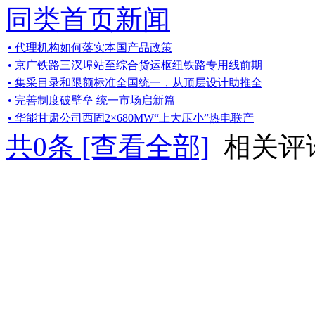
同类首页新闻
• 代理机构如何落实本国产品政策
• 京广铁路三汊埠站至综合货运枢纽铁路专用线前期
• 集采目录和限额标准全国统一，从顶层设计助推全
• 完善制度破壁垒 统一市场启新篇
• 华能甘肃公司西固2×680MW“上大压小”热电联产
共
0
条 [查看全部]
相关评