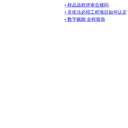
• 样品远程评审合规吗
• 非依法必招工程项目如何认定
• 数字赋能 全程留痕