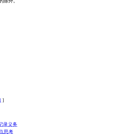
的除外。
口
]
行记录义务
点思考