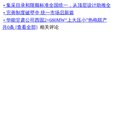
• 集采目录和限额标准全国统一，从顶层设计助推全
• 完善制度破壁垒 统一市场启新篇
• 华能甘肃公司西固2×680MW“上大压小”热电联产
共
0
条 [查看全部]
相关评论