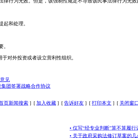
事法律行为无效。但是，该强制性规定不导致该民事法律行为无效
提起和处理。
要。
用于对外投资或者设立营利性组织。
意见
投集团签署战略合作协议
首页新闻搜索
] [
加入收藏
] [
告诉好友
] [
打印本文
] [
关闭窗
• 仅写“经专业判断”算不算履
• 关于政府采购法修订草案的几