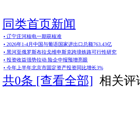
同类首页新闻
• 辽宁庄河核电一期获核准
• 2026年1-4月中国与葡语国家进出口总额763.43亿
• 黑河至俄罗斯布拉戈维申斯克跨境铁路可行性研究
• 投资收益强势拉动 险企中报预增亮眼
• 今年上半年北京市固定资产投资同比增长3%
共
0
条 [查看全部]
相关评