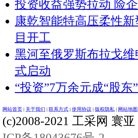
投资收益强势拉动 险
康乾智能特高压柔性新
目开工
黑河至俄罗斯布拉戈维
式启动
“投资”7万余元成“股东
网站首页
|
关于我们
|
联系方式
|
使用协议
|
版权隐私
|
网站地图
(c)2008-2021 工采网 寰亚 版
ICP备18043676号-2