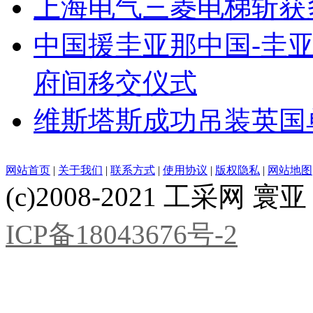
上海电气三菱电梯斩获
中国援圭亚那中国-圭
府间移交仪式
维斯塔斯成功吊装英国
网站首页
|
关于我们
|
联系方式
|
使用协议
|
版权隐私
|
网站地图
(c)2008-2021 工采网 寰亚 版
ICP备18043676号-2