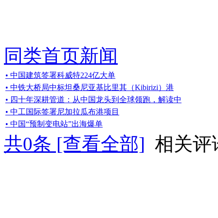
同类首页新闻
• 中国建筑签署科威特224亿大单
• 中铁大桥局中标坦桑尼亚基比里其（Kibirizi）港
• 四十年深耕管道：从中国龙头到全球领跑，解读中
• 中工国际签署尼加拉瓜布港项目
• 中国“预制变电站”出海爆单
共
0
条 [查看全部]
相关评