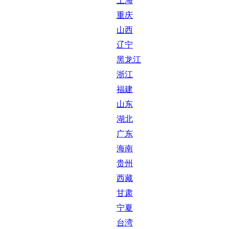
上海
重庆
山西
辽宁
黑龙江
浙江
福建
山东
湖北
广东
海南
贵州
西藏
甘肃
宁夏
台湾