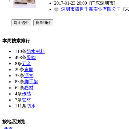
2017-01-23 20:00
[广东深圳市]
深圳市盛世千赢实业有限公司
[
本周搜索排行
110条
防水材料
498条
采购
8条
五金
29条
东鹏
33条
沥青
83条
脚手架
62条
卷材
4条
传感
7条
管材
111条
防水
按地区浏览