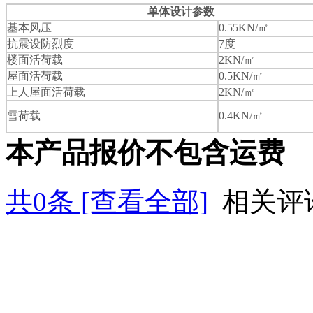
单体设计参数
基本风压
0.55KN/㎡
抗震设防烈度
7度
楼面活荷载
2KN/㎡
屋面活荷载
0.5KN/㎡
上人屋面活荷载
2KN/㎡
雪荷载
0.4KN/㎡
本产品报价不包含运费
共
0
条 [查看全部]
相关评