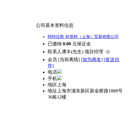
公司基本资料信息
阿特拉斯·科普柯（上海）贸易有限公司
已缴纳
0.00
元保证金
联系人
潘丰(先生) 项目经理
会员
[
当前离线
]
[加为商友]
[发送信
件]
电话
手机
地区
上海
地址
上海市浦东新区新金桥路1888号
36栋12楼