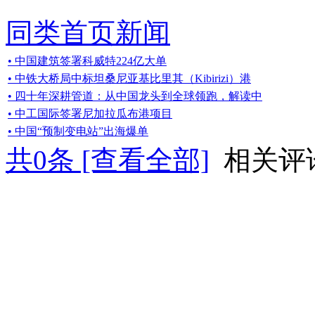
同类首页新闻
• 中国建筑签署科威特224亿大单
• 中铁大桥局中标坦桑尼亚基比里其（Kibirizi）港
• 四十年深耕管道：从中国龙头到全球领跑，解读中
• 中工国际签署尼加拉瓜布港项目
• 中国“预制变电站”出海爆单
共
0
条 [查看全部]
相关评