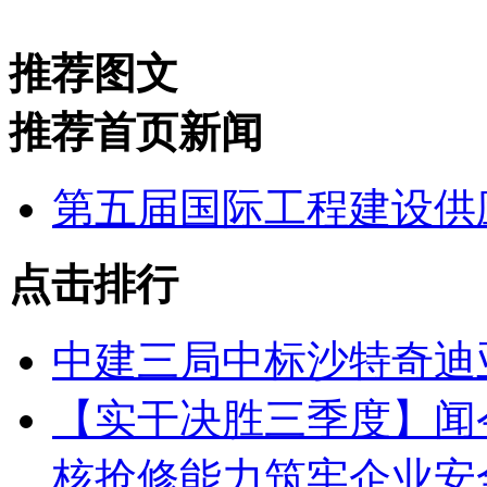
推荐图文
推荐首页新闻
第五届国际工程建设供
点击排行
中建三局中标沙特奇迪
【实干决胜三季度】闻
核抢修能力筑牢企业安