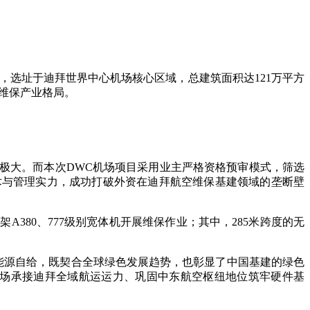
建，选址于迪拜世界中心机场核心区域，总建筑面积达121万平方
空维保产业格局。
极大。而本次DWC机场项目采用业主严格资格预审模式，筛选
术与管理实力，成功打破外资在迪拜航空维保基建领域的垄断壁
380、777级别宽体机开展维保作业；其中，285米跨度的无
能源自给，既契合全球绿色发展趋势，也彰显了中国基建的绿色
机场承接迪拜全域航运运力、巩固中东航空枢纽地位筑牢硬件基