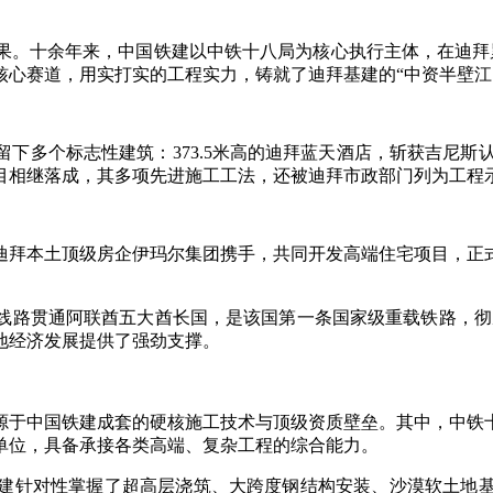
。十余年来，中国铁建以中铁十八局为核心执行主体，在迪拜累
核心赛道，用实打实的工程实力，铸就了迪拜基建的“中资半壁江
多个标志性建筑：373.5米高的迪拜蓝天酒店，斩获吉尼斯认证
目相继落成，其多项先进施工工法，还被迪拜市政部门列为工程
与迪拜本土顶级房企伊玛尔集团携手，共同开发高端住宅项目，
线路贯通阿联酋五大酋长国，是该国第一条国家级重载铁路，彻
地经济发展提供了强劲支撑。
源于中国铁建成套的硬核施工技术与顶级资质壁垒。其中，中铁
单位，具备承接各类高端、复杂工程的综合能力。
建针对性掌握了超高层浇筑、大跨度钢结构安装、沙漠软土地