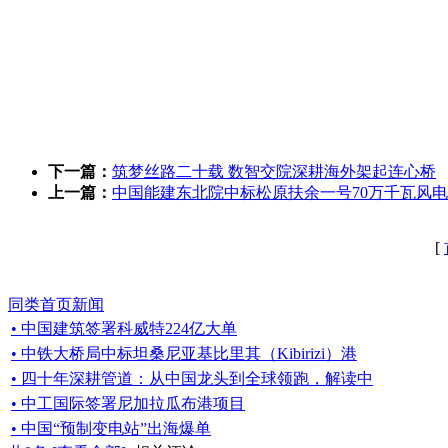
下一篇：
筑梦丝路二十载 数智交院深耕海外架起连心桥
上一篇：
中国能建东北院中标松原扶余一号70万千瓦风
[
同类首页新闻
• 中国建筑签署科威特224亿大单
• 中铁大桥局中标坦桑尼亚基比里其（Kibirizi）港
• 四十年深耕管道：从中国龙头到全球领跑，解读中
• 中工国际签署尼加拉瓜布港项目
• 中国“预制变电站”出海爆单