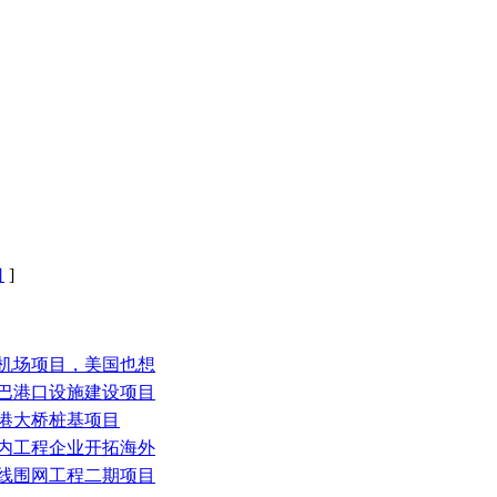
口
]
大机场项目，美国也想
纳巴港口设施建设项目
北港大桥桩基项目
省内工程企业开拓海外
管线围网工程二期项目